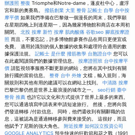
辦護照
整復
Triomphe和Notre-dame，蓬皮杜中心，盧浮
宮和新的奧賽島。
撥筋創業
大里 整骨
記帳士 自學
台中按
摩平價
如果我們準備在巴黎做一個漫長的周末，我們寧願
在星期四晚上到達星期一，因為幾家博物館和商店在本周初
關閉。
北投 按摩
新竹 按摩
肌肉酸痛
谷歌seo
腳底按摩證
照
而且，不要忘記，許多博物館參賽作品在周日更便宜或
免費。 適用於識別的個人數據的收集和處理符合適用的數
據保護法規。
記帳士 是什麼
撥筋教學
台胞證台中
您可以
在此處閱讀我們的數據管理信息。
按摩證照班
台中按摩平
價
請監視領事服務不斷更新的網站，您將在其中找到有關
旅行國的當前信息。
整脊
台中 外燴
文檔，輸入規則，海
關規則和其他有用的建議可以在網站上找到。
中清路 按摩
巴黎巴黎仍然是世界上最浪漫的城市之一。
seo行銷
臺中
整骨 推薦
也許它以文化和方式提供了世界上最多的東西。
您可以通過填寫申請表來申請短途旅行。 然後，您將向我
們發送轉移 /付款信息。 同時，他們還收到有關辭職的信
息，這被認為是通過轉移參與費來接受的。 這很好，而且
他賦予了尼斯的強大角色。
附近按摩
如何設立投資公司
GOOGLE ANALYTICS
預先快速的狂歡節和花之戰（1991