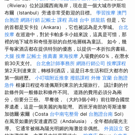
（Riviera）位於該國西南海岸，現在是一個大城市伊斯坦
布爾（Istanbul）旁邊非常受歡迎的目標。
學習按摩
澳門
台胞證
網路行銷
記帳士 課程 高雄
台中 抓龍筋
但是，它
的首都是安卡拉（Ankara），它也被認為是大學城。
台北
按摩
在巡遊中，對於卡帕多卡小姐來說，這真是可惜，那
裡的地下城市和奇怪形狀的自然地層稱為童話。 如今，幾
乎每家酒店都在提供特別的優惠，以提供一本折扣房書籍。
大腿 按摩
記帳士 推薦書
東海按摩
入場費的60％，在潛水
前30天支付。
台北會計師事務所
網路行銷公司
按摩課程
第2天到達東京，轉移到酒店，這是日本生活和巨大都市的
第一個經歷。
小叮噹附近推拿
撥筋課程
外燴 宜蘭
台胞證
急件
根據日程從布達佩斯到東京的太陽旅行。 該計劃的付
款條件與一般條款和條件不同。 道路的費用必須分為兩
分，但要分三份。 早餐後，（大約3個小時）前往聯合國世
界遺產，這是一個美麗的海龍灣。 西班牙南部的哥斯達黎
加德爾·索爾（Costa
台中南屯整骨
del
台胞證台南
Sol）
在風景如畫的安達盧西亞（Andalusia），全年都由陽光主
導。 它通常被稱為陽光明媚的海灘並非偶然。
外資設立
它