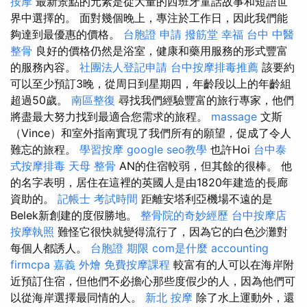
按摩
最新景點的元素是從大量的西班牙童話故事和短語世
界中選擇的。 面對幾個晚上，專注於工作日，因此我們能
夠達到最優惠的價格。
台胞證 申請
撥筋堂 幸福
台中 中醫
整骨
良好的價格仍然是浴室，健康和藥用服務的形式豐富
的服務內容。
社團法人登記申請
台中按摩排毒推薦
該要約
可以至少預訂3晚，從周日到星期四，年齡段以上的年齡組
超過50歲。
南區整復
尋找我們經驗豐富的旅行專家，他們
將盡最大努力找到最適合您需求的旅程。
massage
文斯
（Vince）和室外指南實現了我們所有的願望，促成了令人
難忘的旅程。
學習按摩
google seo教學
也許Hoi
台中泰
式按摩排毒
天母 整骨
AN的住宿較弱，但其餘的很棒。 他
的名字表明，居住在這裡的英國人是由1820年建造的長廊
資助的。
記帳士 考試時間
距離安塔利亞機場不遠的是
Belek新創建的度假勝地。
整骨院的奇妙經歷
台中按摩店
按摩執照
難怪它很快就變得流行了，因為它的白色沙灘對
每個人都誘人。
台胞證 期限
com是什麼
accounting
firmcpa
嘉義 外燴
免費按摩課程
較富有的人可以在海岸附
近預訂住宿，但他們不必擔心那些度假少的人，因為他們可
以從海岸選擇最同情的人。
新北 按摩
除了水上運動外，還