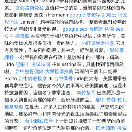
建造的Kocatepe-Mosque帶有經典的奧斯曼帝國形式的元
素。
文心路喬骨盆
還值得一提的是，最初是以柏林的首席
建築師赫爾曼·詹森（Hermann
google 關鍵字
記帳士 行政
程序法
Jansen）精神設計的城市結構。 整個希臘對於年齡
較大的年齡段非常受歡迎。
google seo
台胞證 桃園
seo
公司
換護照
在集體巴士和航空旅行中提供，物有所值，美
味的食物以及很多值得一看的地方。
小叮噹附近推拿
它具
有興奮性，作為它的島嶼，其中之一絕對是最愛。
學按摩
課程
一公里長的島嶼在行政上是該城市的一部分，稱為
Lido
記帳士 考試時間
-Pellestrina區，只能找到這兩個島
嶼。
台中整骨價錢
大里按摩推薦
潟湖的三個出口朝著
Porto
台中腳底按摩
di
台中喬骨
Lido的大海... 美國通常被
稱為夢想之地，儘管如今的人們不再朝著美國前進，但是出
於旅遊原因，這個名字非常適合。
新竹整骨
巴塞羅那是一
個令人興奮而美麗的城市，西班牙裝飾品。
逢甲 整骨
竹北
推拿整復
在夏天，許多人由於其獨特的氛圍，歷史悠久的
地區，建築好奇心和閃閃發光的夜生活而參觀了加泰羅尼亞
的首都。
台中腳底按摩
下一部短片攝取了一些典型的角落
和時刻，這些角落決定了巴塞羅那的心情。
按摩 課程
搜索