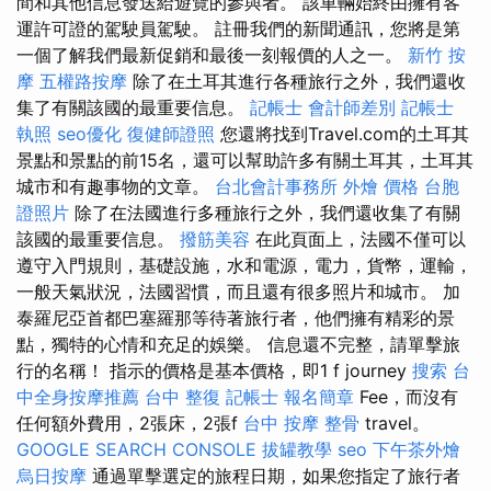
間和其他信息發送給遊覽的參與者。 該車輛始終由擁有客
運許可證的駕駛員駕駛。 註冊我們的新聞通訊，您將是第
一個了解我們最新促銷和最後一刻報價的人之一。
新竹 按
摩
五權路按摩
除了在土耳其進行各種旅行之外，我們還收
集了有關該國的最重要信息。
記帳士 會計師差別
記帳士
執照
seo優化
復健師證照
您還將找到Travel.com的土耳其
景點和景點的前15名，還可以幫助許多有關土耳其，土耳其
城市和有趣事物的文章。
台北會計事務所
外燴 價格
台胞
證照片
除了在法國進行多種旅行之外，我們還收集了有關
該國的最重要信息。
撥筋美容
在此頁面上，法國不僅可以
遵守入門規則，基礎設施，水和電源，電力，貨幣，運輸，
一般天氣狀況，法國習慣，而且還有很多照片和城市。 加
泰羅尼亞首都巴塞羅那等待著旅行者，他們擁有精彩的景
點，獨特的心情和充足的娛樂。 信息還不完整，請單擊旅
行的名稱！ 指示的價格是基本價格，即1 f journey
搜索
台
中全身按摩推薦
台中 整復
記帳士 報名簡章
Fee，而沒有
任何額外費用，2張床，2張f
台中 按摩 整骨
travel。
GOOGLE SEARCH CONSOLE
拔罐教學
seo
下午茶外燴
烏日按摩
通過單擊選定的旅程日期，如果您指定了旅行者