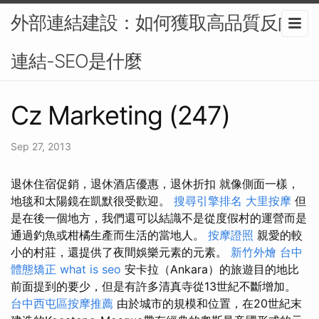
外部連結建設：如何獲取高品質反向
連結-SEO是什麼
Cz Marketing (247)
Sep 27, 2013
退休住宿促銷，退休酒店優惠，退休折扣 就像側面一樣，
地毯和太陽鏡在凱默很受歡迎。
搜尋引擎排名
大里按摩
但
是在後一個地方，我們還可以結識不是從度假村的運營而是
通過釣魚或柑橘生產而生活的當地人。
按摩證照
親愛的較
小的村莊，還提供了夜間娛樂元素的元素。
新竹外燴
台中
體態矯正
what is seo
安卡拉（Ankara）的旅遊目的地比
前面提到的要少，但是有許多清真寺從13世紀不斷增加。
台中西屯區按摩推薦
由於城市的規模和位置，在20世紀末