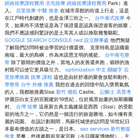
經絡按摩課程費用
北屯按摩
經絡按摩課程費用
Park）進
入。
后里按摩
中醫 推拿
在城市茶館的街道上行走，這是
在江戶時代創建的，也是金澤三街之一。
台中泰式按摩
今
天，如果尚不清楚這是為了保證還是認真保證遊客的娛樂，
我們不應該感到驚訝的是土耳其人或以換取幾隻駱駝。
GOOGLE SEARCH CONSOLE
rwd
設立辦事處
他們無疑
了解我們訪問時被迫學習的討價還價。 克里特島是該國最
南端，最大的島嶼，作為米諾恩文明的搖籃。
台中南屯整
骨
除了眼睛的價值之外，當地人的友善還奔跑，僻靜的漁
村既可以使它更具吸引力。
optimization 中文
關鍵字
后
里按摩推薦
按摩 課程
這也是由於舒適的聚會放鬆和動作。
學整骨
台中 外燴 推薦
我想在過去的回憶中陷入懷舊氣氛
的人，我都敢推薦Sissi
新竹 撥筋
Castle。
記帳士 高普考
伊麗莎白女王的宮殿建於19世紀，位於風景如畫的加斯圖爾
村。
台灣 按摩
這座新古典主義建築是西西（Sissi）的受歡
迎的地方之一，它仍然是一個流行的旅遊勝地，如今擁有美
麗的花園。 在該計劃期間，馬蘇托城堡的訪問是16世紀日
本最有價值的古蹟之一，是日本。
seo services
新竹整復
推拿
早餐，然後參觀前皇家宮殿（今日國家博物館），主