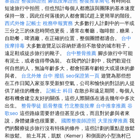
寨簽證
整復師證照
腳底按摩證照
整復推拿南屯
有時間在
短途旅行中拍照，但也預計每個人都應該與團隊的基本速度
保持一致，因此任何落後的人都會嘗試趕上更簡單的階段。
西式外燴
記帳士 稅務申報實務
大多數行人計劃中的一半或
三分之三的休息時間也更長，通常在餐廳，咖啡館，糖果，
自助餐，啤酒廠，在正確的位置，整個團體都適合。
台中
按摩排毒
大多數遊覽足以容納舒適但不散發的城市鞋子，
遠足鞋或徒步旅行的靴子。
台中整骨推薦
腳步旅行中可能
有泥土，或者值得帶偽裝。 在我們的計劃中，我們歡迎任
何自然的人，無論年齡多大，都會招募年齡較大或退休的參
與者。
台北外燴
台中 撥筋
seo保證第一頁
遊覽為那些想
在工作日闖入家並享受新鮮空氣，公司和愉快的對話的人提
供了絕佳的機會。
記帳士 科目
在散步和遠足期間，每個人
都有機會建立友好的關係，這些人際關係在過去幾年中多次
出生。
整骨學徒
筋骨整復
竹北整復按摩
台中推拿推薦
谷
歌seo
這些路線需要舒適但甚至步伐，而且對於參與者來
說，身體健康也很重要。
國際整復師證照
大里按摩推薦
我
們的醫療徒步旅行沒有特殊的條件，這些計劃的重點是放鬆
和放鬆。 前土耳其，凱默（Kemer）和側面的小型漁村已