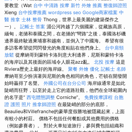
要教堂（Wat
台中 中清路 按摩
新竹 外燴 推薦
整復師證照
Xieng
台中按摩推薦
wordpress seo
Google商家檔案
中
醫 推拿
士林 整骨
Thong，世界上最美麗的建築傑作之
一）。
記帳士 答案
湄公河跨越了六個國家，從藏族高原，
緬甸，老撾和泰國之間，在老撾的“彎路”之後，泰國洛杉磯
邊界最終駛過柬埔寨和越南，並倒入了中國海。 希望有很
多訪客希望從閃閃發光的角度粘貼在他們身上。
台中肩頸
放鬆
從摩納哥到蒙特卡洛到意大利邊界，尼斯和蒙特卡洛
的海岸以及其後面的區域令人眼花azz亂。
北投 按摩
這是
Riviera歷史上最好的海岸線。
聚餐 外燴
優化
記帳士 名師
摩納哥至少扮演著與尼斯的角色相同的角色，芒頓在開發開
始時贏得了名聲。
外國公司在台分公司
海岸線通常是如此
陡峭而狂野，以至於走上它的道路壯觀，他們在全球範圍內
的名字是“
西屯體態調整
Corniche”。
免費按摩課程
台胞
證 護照 照片
推拿師證照
在最陡峭的部分的底部，
Beaulieu和Villefranche的豪華度假勝地被隱藏起來，上面
有較小的村莊。 價格不包括任何餐點或其他費用的價格
（例如參賽者）。 對於火車短途旅行，參與費包括組織和