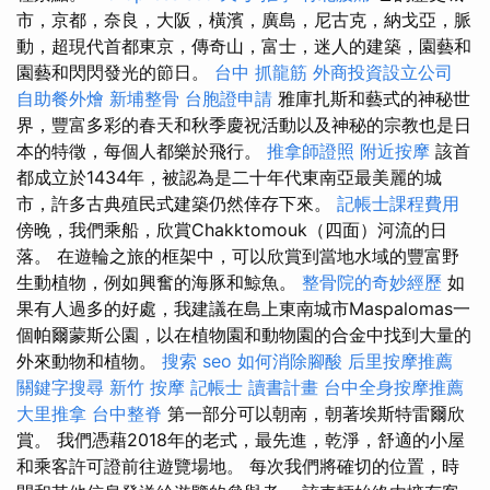
市，京都，奈良，大阪，橫濱，廣島，尼古克，納戈亞，脈
動，超現代首都東京，傳奇山，富士，迷人的建築，園藝和
園藝和閃閃發光的節日。
台中 抓龍筋
外商投資設立公司
自助餐外燴
新埔整骨
台胞證申請
雅庫扎斯和藝式的神秘世
界，豐富多彩的春天和秋季慶祝活動以及神秘的宗教也是日
本的特徵，每個人都樂於飛行。
推拿師證照
附近按摩
該首
都成立於1434年，被認為是二十年代東南亞最美麗的城
市，許多古典殖民式建築仍然倖存下來。
記帳士課程費用
傍晚，我們乘船，欣賞Chakktomouk（四面）河流的日
落。 在遊輪之旅的框架中，可以欣賞到當地水域的豐富野
生動植物，例如興奮的海豚和鯨魚。
整骨院的奇妙經歷
如
果有人過多的好處，我建議在島上東南城市Maspalomas一
個帕爾蒙斯公園，以在植物園和動物園的合金中找到大量的
外來動物和植物。
搜索
seo
如何消除腳酸
后里按摩推薦
關鍵字搜尋
新竹 按摩
記帳士 讀書計畫
台中全身按摩推薦
大里推拿
台中整脊
第一部分可以朝南，朝著埃斯特雷爾欣
賞。 我們憑藉2018年的老式，最先進，乾淨，舒適的小屋
和乘客許可證前往遊覽場地。 每次我們將確切的位置，時