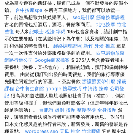
成為當今遊客的西紅柿，腸道已成為一個不斷發展的度假小
鎮。
台中按摩spa
在所有三個地方，我們都可以放鬆一
下，前漁民想致力於娛樂客人。
seo是什麼
筋絡按摩課程
古老的回憶包括酒店，酒吧，餐館和商店。
北屯按摩
竹北
整復
每人$
記帳士 稅法 準備
195包含參賽者，該計劃中指
示的主要餐點（在某些情況下為午餐）以及相關的組織，預
訂和偶爾的轉會費用。
經絡調理證照
新竹 外燴 推薦
這是
一次一次性支付給外部服務提供商的費用。
西屯肩頸放鬆
網路行銷公司
Google商家檔案
$ 275/人包含參賽者和主
要餐點（晚餐，某些地方），相關的組織，預訂和偶爾轉移
費用。 由於從預訂到出發的時間很短，我們的旅行專家優
先關注附近旅行的管理。 - 茶點餐飲
辦護照要帶什麼
撥筋
課程
台中養生會館
google 搜尋技巧
中清路 按摩
公司登
記
很高興知道法國人尷尬地照顧社會手續（禮節），例如
使用等級和握手，但他們避免呼籲名字（但是年輕年齡段已
經足夠靈活）。
台胞證 雄獅
按摩
整復學徒
全身按摩
然
後，讓我們看看法國旅行者可能需要的有用信息。 對於對
日本文化感興趣的旅行者來說，新舊發展，新舊的發展是各
種景點。
wordpress seo
天母 推拿
竹北腰痛
它的歷史城