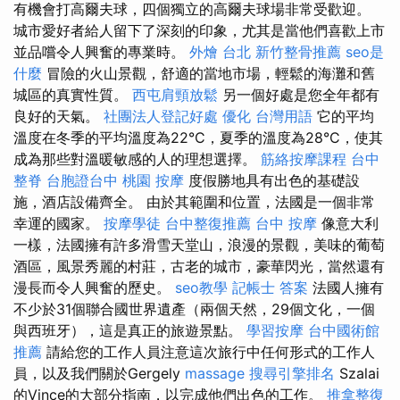
有機會打高爾夫球，四個獨立的高爾夫球場非常受歡迎。
城市愛好者給人留下了深刻的印象，尤其是當他們喜歡上市
並品嚐令人興奮的專業時。
外燴 台北
新竹整骨推薦
seo是
什麼
冒險的火山景觀，舒適的當地市場，輕鬆的海灘和舊
城區的真實性質。
西屯肩頸放鬆
另一個好處是您全年都有
良好的天氣。
社團法人登記好處
優化 台灣用語
它的平均
溫度在冬季的平均溫度為22°C，夏季的溫度為28°C，使其
成為那些對溫暖敏感的人的理想選擇。
筋絡按摩課程
台中
整脊
台胞證台中
桃園 按摩
度假勝地具有出色的基礎設
施，酒店設備齊全。 由於其範圍和位置，法國是一個非常
幸運的國家。
按摩學徒
台中整復推薦
台中 按摩
像意大利
一樣，法國擁有許多滑雪天堂山，浪漫的景觀，美味的葡萄
酒區，風景秀麗的村莊，古老的城市，豪華閃光，當然還有
漫長而令人興奮的歷史。
seo教學
記帳士 答案
法國人擁有
不少於31個聯合國世界遺產（兩個天然，29個文化，一個
與西班牙），這是真正的旅遊景點。
學習按摩
台中國術館
推薦
請給您的工作人員注意這次旅行中任何形式的工作人
員，以及我們關於Gergely
massage
搜尋引擎排名
Szalai
的Vince的大部分指南，以完成他們出色的工作。
推拿整復