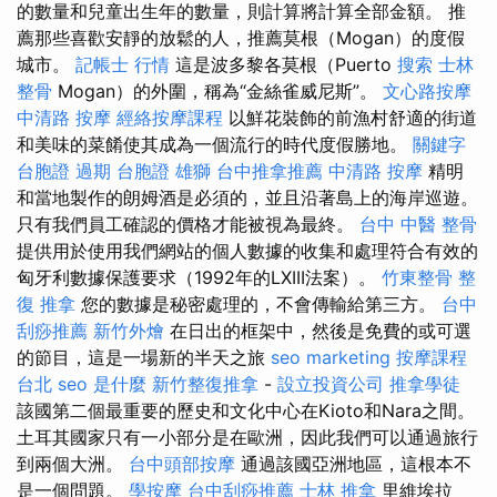
的數量和兒童出生年的數量，則計算將計算全部金額。 推
薦那些喜歡安靜的放鬆的人，推薦莫根（Mogan）的度假
城市。
記帳士 行情
這是波多黎各莫根（Puerto
搜索
士林
整骨
Mogan）的外圍，稱為“金絲雀威尼斯”。
文心路按摩
中清路 按摩
經絡按摩課程
以鮮花裝飾的前漁村舒適的街道
和美味的菜餚使其成為一個流行的時代度假勝地。
關鍵字
台胞證 過期
台胞證 雄獅
台中推拿推薦
中清路 按摩
精明
和當地製作的朗姆酒是必須的，並且沿著島上的海岸巡遊。
只有我們員工確認的價格才能被視為最終。
台中 中醫 整骨
提供用於使用我們網站的個人數據的收集和處理符合有效的
匈牙利數據保護要求（1992年的LXIII法案）。
竹東整骨
整
復 推拿
您的數據是秘密處理的，不會傳輸給第三方。
台中
刮痧推薦
新竹外燴
在日出的框架中，然後是免費的或可選
的節目，這是一場新的半天之旅
seo marketing
按摩課程
台北
seo 是什麼
新竹整復推拿
-
設立投資公司
推拿學徒
該國第二個最重要的歷史和文化中心在Kioto和Nara之間。
土耳其國家只有一小部分是在歐洲，因此我們可以通過旅行
到兩個大洲。
台中頭部按摩
通過該國亞洲地區，這根本不
是一個問題。
學按摩
台中刮痧推薦
士林 推拿
里維埃拉