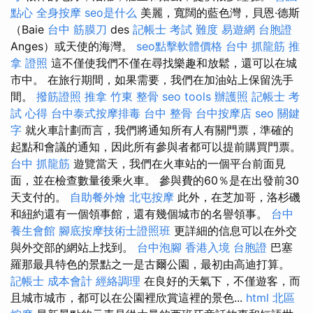
點心
全身按摩
seo是什么
美麗，寬闊的藍色灣，貝恩·德斯
（Baie
台中 筋膜刀
des
記帳士 考試 難度
易遊網 台胞證
Anges）或天使的海灣。
seo點擊軟體價格
台中 抓龍筋
推
拿 證照
這不僅使我們不僅在尋找樂趣和放鬆，還可以在城
市中。 在旅行期間，如果需要，我們在加油站上保留洗手
間。
撥筋證照
推拿
竹東 整骨
seo tools
辦護照
記帳士 考
試 心得
台中泰式按摩排毒
台中 整骨
台中按摩店
seo 關鍵
字
就火車計劃而言，我們將通知所有人有關門票，準確的
起點和會議的通知，因此所有參與者都可以提前購買門票。
台中 抓龍筋
遊覽當天，我們在火車站的一個平台前面見
面，並在檢查數量後乘火車。 參與費的60％是在出發前30
天支付的。
自助餐外燴
北屯按摩
此外，在芝加哥，洛杉磯
和紐約還有一個領事館，還有幾個城市的名譽領事。
台中
養生會館
腳底按摩技術士證照班
更詳細的信息可以在外交
與外交部的網站上找到。
台中泡腳
香港入境 台胞證
巴塞
羅那最具特色的景點之一是古爾公園，最初由高迪打算。
記帳士 成本會計
經絡調理
在良好的天氣下，不僅遊客，而
且城市城市，都可以在公園裡欣賞這裡的景色...
html
北區