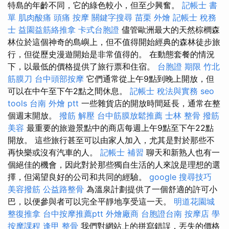
特島的年齡不同，它的綠色較小，但至少興奮。
記帳士 書
單
肌肉酸痛
頭痛 按摩
關鍵字搜尋
苗栗 外燴
記帳士 稅務
士
益園益筋絡推拿
卡式台胞證
儘管歐洲最大的天然棕櫚森
林位於這個神奇的島嶼上，但不值得開始經典的森林徒步旅
行，但從歷史漫遊開始是非常值得的。 在動態套餐的情況
下，以最低的價格提供了旅行票和住宿。
台胞證 期限
竹北
筋膜刀
台中頭部按摩
它們通常從上午9點到晚上開放，但
可以在中午至下午2點之間休息。
記帳士 稅法與實務
seo
tools
台南 外燴 ptt
一些雜貨店的開放時間延長，通常在整
個週末開放。
撥筋 解壓
台中筋膜放鬆推薦
士林 整骨
撥筋
美容
最重要的旅遊景點中的商店每週上午9點至下午22點
開放。 這些旅行甚至可以由家人加入，尤其是對於那些不
再快樂或沒有汽車的人。
記帳士 補習
聊天和新熟人也有一
個絕佳的機會，因此對於那些獨自生活的人來說是理想的選
擇，但渴望良好的公司和共同的經驗。
google 搜尋技巧
美容撥筋
公益路整骨
為溫泉計劃提供了一個舒適的許可小
巴，以便參與者可以完全平靜地享受這一天。
明道花園城
整復推拿
台中按摩推薦ptt
外燴廠商
台胞證台南
按摩店
學
按摩課程
逢甲 整骨
我們對網站上的拼寫錯誤，丟失的價格