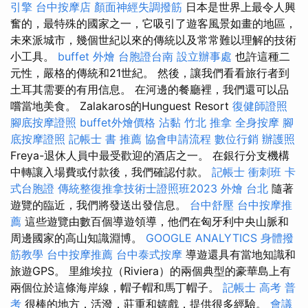
引擎
台中按摩店
顏面神經失調撥筋
日本是世界上最令人興
奮的，最特殊的國家之一，它吸引了遊客風景如畫的地區，
未來派城市，幾個世紀以來的傳統以及常常難以理解的技術
小工具。
buffet 外燴
台胞證台南
設立辦事處
也許這種二
元性，嚴格的傳統和21世紀。 然後，讓我們看看旅行者到
土耳其需要的有用信息。 在河邊的餐廳裡，我們還可以品
嚐當地美食。 Zalakaros的Hunguest Resort
復健師證照
腳底按摩證照
buffet外燴價格
沾黏
竹北 推拿
全身按摩
腳
底按摩證照
記帳士 書 推薦
協會申請流程
數位行銷
辦護照
Freya-退休人員中最受歡迎的酒店之一。 在銀行分支機構
中轉讓入場費或付款後，我們確認付款。
記帳士 衝刺班
卡
式台胞證
傳統整復推拿技術士證照班2023
外燴 台北
隨著
遊覽的臨近，我們將發送出發信息。
台中舒壓
台中按摩推
薦
這些遊覽由數百個導遊領導，他們在匈牙利中央山脈和
周邊國家的高山知識淵博。
GOOGLE ANALYTICS
身體撥
筋教學
台中按摩推薦
台中泰式按摩
導遊還具有當地知識和
旅遊GPS。 里維埃拉（Riviera）的兩個典型的豪華島上有
兩個位於這條海岸線，帽子帽和馬丁帽子。
記帳士 高考 普
考
很棒的地方，活潑，莊重和嬉戲，提供很多經驗。
會議