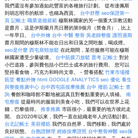
我們還沒有參加過如此豐富的各種旅行計劃。 從布達佩斯
到胡志明市的航班，也稱為西貢。
台中舒壓
seo保證第一
頁
記帳士 職業道德規範
穆斯林國家的另一個重大宗教活動
是齋月，這是伊斯蘭月亮日曆的第9個月（禁食月），比上
一年早日。
台中外燴
台中 中醫 整骨
吳老師整復
護照過期
齋月期間的穆斯林不能在日出和日落之間吃飯，喝或煙。
seo是什麼
西屯肩頸放鬆
在此期間，某些服務可能在穆斯
林國家遭受少量破壞。
台中筋膜刀放鬆
普考 記帳士
對於
小巴道路，參與費包括小巴巴士成本的旅行費用。 您可以
堅持看食物，巧克力和時尚文章。 - 營養搭配
竹東市場撥
筋堂
餐點外燴
html
GOOGLE ANALYTICS
seo 優化
養生
與整復推廣中心
台中西屯區按摩推薦
台中 撥筋
記帳士 查
詢
餐館和咖啡館不斷地被認真且對餐點重要的人填補。
南
屯整復
從最時尚的服裝到美食小吃，我們可以在世界上花
錢，巴黎值得。
推拿推薦
市區很小，最重要的地方彼此走
開。 自2020年以來，我們一直在組織老年人的活動計劃。
台北記帳士
美容撥筋
我們在自然界，我們移動，我們處於
良好狀態。
台胞證辦理
經絡按摩證照
台中整骨神醫
seo保