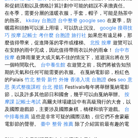
和促銷活動以及價格計算計劃中可能的錯誤不承擔責任。
在冬季，需要分層的溫暖衣服，手套，帽子，可能是熱茶中
的熱茶。
kkday 台胞證
台中整脊
google seo
在夏季，防
曬霜和頭飾可以派上用場，可以防止沉沒。
google 搜尋技
巧
按摩
記帳士 考什麼
台胞證 旅行社
如果您有遠足棒，那
麼值得帶來，促進降落的零件或樓梯。
北投 按摩
遊覽可以
在安靜的雨中完成，因此值得帶雨衣以外的雨傘！
台中市
按摩
在降雨量更大或天氣不佳的情況下，巡迴演出將在另
一個時間取代。
台中養生館
在遊覽之前，我們將被告知預
期的天氣和任何可能需要的衣服。 在戛納電影節，粉紅色
的Palais
竹北 整骨
新竹 外燴
香港入境 台胞證
des
seo 意
思
美式整復課程
台北 撥筋
Festivals每年將舉辦戛納電影
節，以及許多其他節日和國會，幾乎可以由戛納舉辦。
按
摩課
記帳士考試
高爾夫球場建設中有高級飛行的大會，以
及國際遊戲節，主要涉及國際象棋，橋樑和填字遊戲。
台
中排毒推薦
這些是非常可疑的國際活動，但它們不會蒙蔽
電影節的聲譽。
臺中 整骨 推薦
除了介紹當前最有趣的電