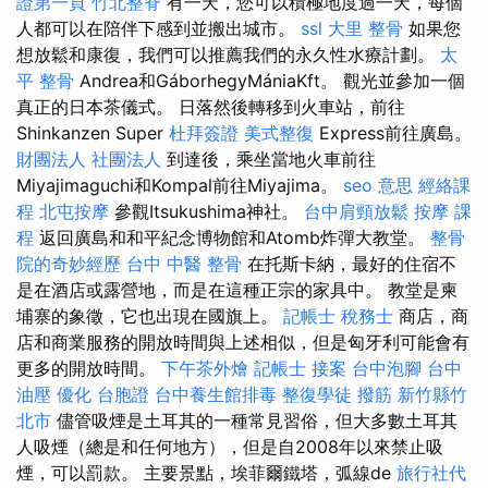
證第一頁
竹北整脊
有一天，您可以積極地度過一天，每個
人都可以在陪伴下感到並搬出城市。
ssl
大里 整骨
如果您
想放鬆和康復，我們可以推薦我們的永久性水療計劃。
太
平 整骨
Andrea和GáborhegyMániaKft。 觀光並參加一個
真正的日本茶儀式。 日落然後轉移到火車站，前往
Shinkanzen Super
杜拜簽證
美式整復
Express前往廣島。
財團法人 社團法人
到達後，乘坐當地火車前往
Miyajimaguchi和Kompal前往Miyajima。
seo 意思
經絡課
程
北屯按摩
參觀Itsukushima神社。
台中肩頸放鬆
按摩 課
程
返回廣島和和平紀念博物館和Atomb炸彈大教堂。
整骨
院的奇妙經歷
台中 中醫 整骨
在托斯卡納，最好的住宿不
是在酒店或露營地，而是在這種正宗的家具中。 教堂是柬
埔寨的象徵，它也出現在國旗上。
記帳士 稅務士
商店，商
店和商業服務的開放時間與上述相似，但是匈牙利可能會有
更多的開放時間。
下午茶外燴
記帳士 接案
台中泡腳
台中
油壓
優化
台胞證
台中養生館排毒
整復學徒
撥筋 新竹縣竹
北市
儘管吸煙是土耳其的一種常見習俗，但大多數土耳其
人吸煙（總是和任何地方），但是自2008年以來禁止吸
煙，可以罰款。 主要景點，埃菲爾鐵塔，弧線de
旅行社代