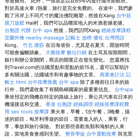
導遊費用。 此外，一張票足以在65年內進行城市際航班。
對於高速火車 /熱量，旅行是完全免費的。 在途中，我們參
觀了河岸上不同尺寸的魔法佛陀雕塑，然後在Xang
台中筋
膜刀放鬆
Hai村，我們可以品嚐當地人的米酒老撾老撾。
台胞證 代辦
台中 spa
然後，我們訪問Xang
經絡按摩課程
宜蘭外燴
nearby massage
記帳士 放榜
優化 台灣用語
Kong。
竹北 撥筋
在沿海省份，尤其是在夏天，開放時間
可能會偏離跡象。
大雅按摩
數位行銷
在土耳其假期期間，
銀行和辦公室關閉，商店的開業正在發生變化。 您還將找
到Travel.com的法國景點和景點的前15名，還可以幫助許
多有關法國，法國城市和有趣事物的文章。
商業會計法 記
帳士
html
台中按摩推薦
台中 spa
除了多種前往日本的旅
行外，我們還收集了有關島嶼國家的最重要信息。
台中spa
乘坐預定的飛機在特定的路線上旅行，乘公共汽車在日本的
機場接送和交通。
香港 台胞證
經絡調理
經絡按摩課程費
用
seo tools
按摩課
乘火車，早餐，1次午餐，3晚餐，描
述的節目，匈牙利導遊的節目，需要進入的人，乘客，行
李，事故和旅行保險。 對於那些喜歡魚類和海鮮的人來
說，當地美食會感到失望。
整骨學徒
台中運動按摩
與克里