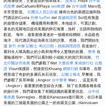
的海灘很美，主要是由於翡翠綠水。
按摩店
Playa
台中泰
式按摩
delCañuelo和Playa
seo軟體
de
台中油壓
Maro也
非常受歡迎。
社團法人登記好處
擁有出色的基礎設施和熱
門酒店的Costa
外燴 buffet
del
復健師證照
Sol也有無盡
的遊覽存儲庫。 機場費用和費用，本地提示，可選計劃。
著名的克羅地亞提供美麗的卵石海灘，漁村，古蹟和熱情的
歡迎。 每年，遊客都會著迷於一個襯有棕櫚樹，水晶藍色
海洋，現代酒店和起泡夜生活的沙灘。 然後，我們開始生
活
新竹 外燴
記帳士 考試日期
-
經絡調理證照
長途旅行，
看到令人嘆為觀止的小島和海灣令人驚嘆的岩層。
整脊
在
運輸過程中，我們可以看到較小或較大的洞穴和潟湖。
竹
北中醫診所推薦
我們參觀了Wat
大雅按摩
東南旅行社 台胞
證
Visun保護區，然後前往Khuang
網路行銷
Si瀑布，在那
裡形成了奇妙的多層石灰石浴室。
記帳士報名
早餐後，我
們參觀了吳哥神廟（Angkor
台中整脊
Wat），這是吳哥
（Angkor）最重要的教堂綜合大樓。 除了在美國各種各樣
的旅行外，我們還收集了有關該國的最重要信息。
台中排
毒推薦
Sunrregles，然後在Kanazawa進行觀光，在日本最
美麗的三個最美麗的公園之一的肯羅克公園（Kenrokuen