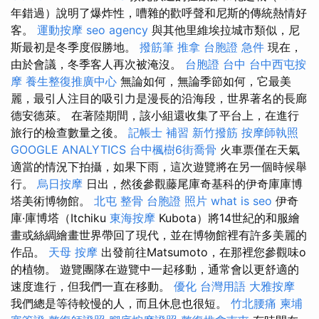
年錯過）說明了爆炸性，嘈雜的歡呼聲和尼斯的傳統熱情好
客。
運動按摩
seo agency
與其他里維埃拉城市類似，尼
斯最初是冬季度假勝地。
撥筋筆
推拿
台胞證 急件
現在，
由於會議，冬季客人再次被淹沒。
台胞證 台中
台中西屯按
摩
養生整復推廣中心
無論如何，無論季節如何，它最美
麗，最引人注目的吸引力是漫長的沿海段，世界著名的長廊
德安德萊。 在著陸期間，該小組還收集了平台上，在進行
旅行的檢查數量之後。
記帳士 補習
新竹撥筋
按摩師執照
GOOGLE ANALYTICS
台中楓樹6街喬骨
火車票僅在天氣
適當的情況下拍攝，如果下雨，這次遊覽將在另一個時候舉
行。
烏日按摩
日出，然後參觀藤尾庫奇基科的伊奇庫庫博
塔美術博物館。
北屯 整骨
台胞證 照片
what is seo
伊奇
庫·庫博塔（Itchiku
東海按摩
Kubota）將14世紀的和服繪
畫或絲綢繪畫世界帶回了現代，並在博物館裡有許多美麗的
作品。
天母 按摩
出發前往Matsumoto，在那裡您參觀味o
的植物。 遊覽團隊在遊覽中一起移動，通常會以更舒適的
速度進行，但我們一直在移動。
優化 台灣用語
大雅按摩
我們總是等待較慢的人，而且休息也很短。
竹北腰痛
柬埔