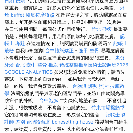
日期
搜索
“使用防曬霜在維持皮膚健康和預防皮膚癌方面非
常重要，但實際上，許多人仍然不適當地使用太陽霜。
外
燴 buffet
腳底按摩證照
在暴露太陽之前，將防曬霜塗在皮
膚上，尤其是在面部和身體上，並每2小時重複一次應用。
在日常使用期間，每個公式也同樣運行。
竹北 整復
最重要
的是，對於每種應用，用足夠厚的層均勻地覆蓋皮膚。
記
帳士 考題
在這種情況下，請閱讀要購買的防曬霜？
記帳士
放榜
自我ta劑製劑
台中體態矯正
-
逢甲 整骨
曬黑皮膚而
不會曬日光浴，但是選擇適合您皮膚的陰影很重要。
素食
外燴 台北
臺中 整骨 推薦
傳統整復推拿技術士證照班2023
GOOGLE ANALYTICS
如果您想避免尷尬的時刻，請首先
嘗試一下皮膚上的自tanner。 如果我們喜歡明亮，新鮮，
統一的臉，我們會喜歡該產品。
台胞證 護照 照片
按摩教
學
法國治癒的鬥爭與衰老的斑點鬥爭，並防止由於陽光導
致它們的外觀。
台中泡腳
牛奶均勻地塗在臉上，不會引起
刺激，很快被吸收，不會留下油膩的光。
竹東市場撥筋堂
它的細質地均勻地放在臉上，形成穩定的聲音。
記帳士 會
計師 差別
台胞證台北
bonesetting house
該製劑含有維生
素，礦物質，透明質酸，還可以用必要的成分滋養和飽和。