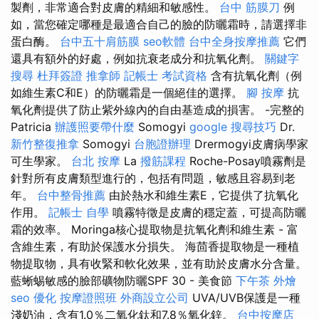
製劑，非常適合對皮膚的精細和敏感性。
台中 筋膜刀
例
如，當您確定哪種是最適合自己的臉的防曬霜時，請選擇非
蛋白酶。
台中五十肩筋膜
seo軟體
台中全身按摩推薦
它們
還具有額外的好處，例如抗衰老成分和抗氧化劑。
關鍵字
搜尋
杜拜簽證
推拿師
記帳士 考試資格
含有抗氧化劑（例
如維生素C和E）的防曬霜是一個絕佳的選擇。
腳 按摩
抗
氧化劑提供了防止紫外線內的自由基造成的損害。 -完整的
Patricia
辦護照要帶什麼
Somogyi
google 搜尋技巧
Dr.
新竹整復推拿
Somogyi
台胞證辦理
Drermogyi皮膚病學家
可生學家。
台北 按摩
La
撥筋課程
Roche-Posay噴霧劑是
針對所有皮膚類型進行的，包括有問題，敏感且容易到老
年。
台中整骨推薦
由於熱水和維生素E，它提供了抗氧化
作用。
記帳士 自學
噴霧特徵是皮膚的穩定蓋，可提高防曬
霜的效率。 Moringa核心提取物是抗氧化劑和維生素 - 富
含維生素，有助於保護水分損失。 海茴香提取物是一種植
物提取物，具有收緊和軟化效果，並有助於皮膚水分含量。
藍蜥蜴敏感的臉部礦物防曬SPF 30 - 美食節
下午茶 外燴
seo 優化
按摩證照班
外商設立公司
UVA/UVB保護是一種
淺奶油，含有1.0％二氧化鈦和7.8％氧化鋅。
台中按摩店