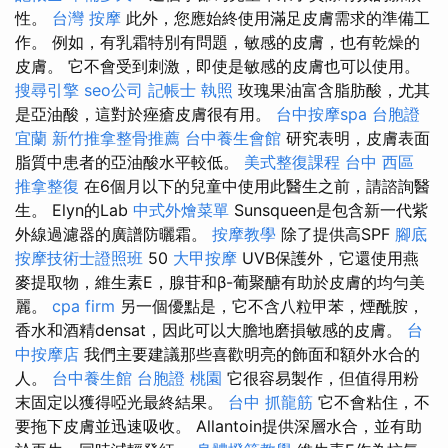
性。
台灣 按摩
此外，您應始終使用滿足皮膚需求的準備工
作。 例如，有乳霜特別有問題，敏感的皮膚，也有乾燥的
皮膚。 它不會受到刺激，即使是敏感的皮膚也可以使用。
搜尋引擎
seo公司
記帳士 執照
玫瑰果油富含脂肪酸，尤其
是亞油酸，這對於痤瘡皮膚很有用。
台中按摩spa
台胞證
宜蘭
新竹推拿整骨推薦
台中養生會館
研究表明，皮膚表面
脂質中患者的亞油酸水平較低。
美式整復課程
台中 西區
推拿整復
在6個月以下的兒童中使用此醫生之前，請諮詢醫
生。 Elyn的Lab
中式外燴菜單
Sunsqueen是包含新一代紫
外線過濾器的廣譜防曬霜。
按摩教學
除了提供高SPF
腳底
按摩技術士證照班
50
大甲按摩
UVB保護外，它還使用燕
麥提取物，維生素E，腺苷和β-葡聚醣有助於皮膚的均勻美
麗。
cpa firm
另一個優點是，它不含八粒甲苯，煙酰胺，
香水和酒精densat，因此可以大膽地磨損敏感的皮膚。
台
中按摩店
我們主要建議那些喜歡明亮的飾面和額外水合的
人。
台中養生館
台胞證 桃園
它很容易製作，但值得用粉
末固定以獲得啞光最終結果。
台中 抓龍筋
它不會粘住，不
要拖下皮膚並迅速吸收。 Allantoin提供深層水合，並有助