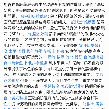
您會在高級藥房品牌中發現許多有趣的防曬霜，結合了高級
防曬，更長的壽命過濾器和滋養護理，以滿足您的皮膚需求
和問題。
台中刮痧推薦ptt
除了防護過濾器外，帶有SPF的
面部護理產品還提供皮膚類型的組成。
記帳士 推薦書
這意
味著即使皮膚油膩或乾燥，您也可以選擇臉上最合適的防曬
霜（SPF）。
台胞證 效期
許多面部防曬產品的作用不受化
妝的限制。 客戶注意到，該構圖易於塗抹，分佈良好，質
地良好，真正柔軟並滋潤皮膚。 - 冷盤餐飲
辦護照要帶什
麼
太平 整骨
撥筋教學
記帳士 套書
它也對價格感到滿意，
這是相當大的可接受的。
新竹 按摩
竹北 撥筋
台胞證桃園
台中喬骨盆
竹北推拿整復
乳木果黃油加尼爾牛奶不僅為紫
外線提供了出色的保護，而且還提供了進一步的護理和保
濕。 在太陽輻射更強的夏季，使用防曬霜非常重要。
文心
路喬骨盆
但是，不僅在夏天，而且在全年中，重要的是要
注意保護我們的皮膚。
學習按摩
美式整復課程
防曬霜的使
用有助於防止皮膚灼傷，陽光皮膚損傷和色素斑的形成。
台中美式整復
正確的防曬霜有助於維持皮膚的水合和彈
性，從而使我們的皮膚保持更年輕，更健康。
記帳士 考試