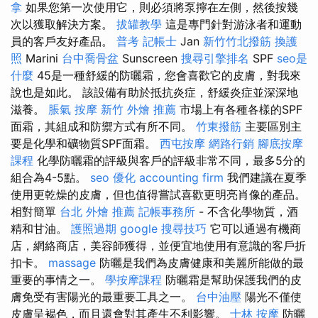
拿
如果您第一次使用它，則必須將泵擰在左側，然後按幾
次以獲取解決方案。
拔罐教學
這是專門針對游泳者和運動
員的客戶友好產品。
普考 記帳士
Jan
新竹竹北撥筋
換護
照
Marini
台中喬骨盆
Sunscreen
搜尋引擎排名
SPF
seo是
什麼
45是一種舒緩的防曬霜，您會喜歡它的皮膚，對我來
說也是如此。 該設備有助於抵抗炎症，舒緩炎症並深深地
滋養。
脹氣 按摩
新竹 外燴 推薦
市場上有各種各樣的SPF
面霜，其組成和防禦方式有所不同。
竹東撥筋
主要區別主
要是化學和礦物質SPF面霜。
西屯按摩
網路行銷
腳底按摩
課程
化學防曬霜的評級與客戶的評級非常不同，最多5分的
組合為4-5點。
seo 優化
accounting firm
我們建議在夏季
使用更乾燥的皮膚，但也值得嘗試喜歡更明亮肖像的產品。
相對簡單
台北 外燴 推薦
記帳事務所
- 不含化學物質，酒
精和甘油。
護照過期
google 搜尋技巧
它可以通過有機商
店，網絡商店，美容師獲得，並便宜地使用有意識的客戶折
扣卡。
massage
防曬是我們為皮膚健康和美麗所能做的最
重要的事情之一。
學按摩課程
防曬霜是幫助保護我們的皮
膚免受有害陽光的最重要工具之一。
台中油壓
陽光不僅使
皮膚呈褐色，而且還會對其產生不利影響。
士林 按摩
防曬