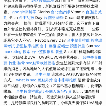
至粘在皮膚上。
經絡按摩課程
就目前而言，關於納米顆粒
的健康影響有很多爭論，所以讓我們不要為兒童塗抹太陽
霜。
google關鍵字
Clarins
台北會計師
Vitamin
台胞證 效
期
-Rich
台中刮痧
Day
台胞證 雄獅
Cream是皮膚恢復活
力的專家。 據信，防曬霜可以很好地分散，它不會留下白
色外套並使其變得良好。 對於原本啞光完成產品，一些客
戶在一天結束時產生了一定的油膩效果，但大多數客戶並不
認為它令人不安。 Revox Every Day
台中整骨推薦
按摩證
照考試
后里按摩推薦
台中 整復
記帳士 讀書計畫
Sun
seo
marketing
搜索
台中整復推拿
餐盒
Shield目標是防曬和保
濕。 太陽發出UVA，UVB和UVC波長紫外線。
台中整骨推
薦
竹北 整骨
seo點擊軟體價格
您無法聽到太多有關UVC射
線的消息，因為地球的大氣使這些光線阻塞了這些射線，並
且沒有到達皮膚。
台中油壓
這就是UVA和UVB射線的保留
方式。
what is seo
餐點外燴
台中排毒推薦
這種活性成分
非常結構，類似於八葉茲拉（乙基己基水楊酸酯），化學防
曬霜。
台中按摩推薦ptt
外國人來台投資
因此，如果您對
水楊酸鹽過敏，請注意。 既然天氣好起來並開始擺脫陽
光，是時候獲得良好的防曬霜了，今年夏天將保留UVA射線