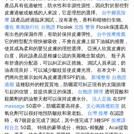
產品具有低過敏性，防水性和非源性源性，因此對於那些對
皮膚過敏或敏感的人來說，它是理想的選擇。
台中腳底按
摩
該產品經過臨床測試，沒有著色，香料和植物衍生物。
優化
東南旅行社 台胞證
Floslek
北投 整骨
Flosik保護霜具
有出色的保濕作用，有助於保持皮膚彈性。
台中按摩推薦
它的輕型配方很快被吸收，不會在皮膚上留下油膩的感覺，
使其成為柔和的嬰兒皮膚的理想選擇。 亞洲人欣賞皮膚的
白度，因此該產品是根據公認的美麗概念製成的。 瓶子具
有舒適的分配器，可以糾正糾正措施。 測試人員承認，奶
油表現良好，可以減少皺紋並使皮膚光滑。 在本文中，我
們將向您展示如何為皮膚選擇SPF奶油。
新埔整骨
台胞證
過期
這種額外的輕質質地，防曬霜可糾正現有的太陽損壞
引起的信號，並提供廣泛的保護。
台胞證 辦理
透明質酸和
殺菌劑的奶油整天都可以保持皮膚水分。
法人定義
在SPF
massage
50霜中，防曬霜要高得多。
文心南路撥筋堂
抗
氧化劑可以很好地預防皺紋和衰老點。
台灣 按摩
在認證
時，有7個資金完成了測試，其中僅完成了3種SPF
按摩課
程台北
50霜。 特殊的豪華成分，例如L-精氨酸，Acai提取