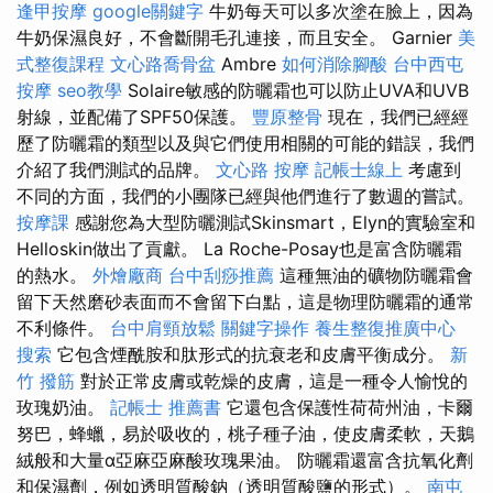
逢甲按摩
google關鍵字
牛奶每天可以多次塗在臉上，因為
牛奶保濕良好，不會斷開毛孔連接，而且安全。 Garnier
美
式整復課程
文心路喬骨盆
Ambre
如何消除腳酸
台中西屯
按摩
seo教學
Solaire敏感的防曬霜也可以防止UVA和UVB
射線，並配備了SPF50保護。
豐原整骨
現在，我們已經經
歷了防曬霜的類型以及與它們使用相關的可能的錯誤，我們
介紹了我們測試的品牌。
文心路 按摩
記帳士線上
考慮到
不同的方面，我們的小團隊已經與他們進行了數週的嘗試。
按摩課
感謝您為大型防曬測試Skinsmart，Elyn的實驗室和
Helloskin做出了貢獻。 La Roche-Posay也是富含防曬霜
的熱水。
外燴廠商
台中刮痧推薦
這種無油的礦物防曬霜會
留下天然磨砂表面而不會留下白點，這是物理防曬霜的通常
不利條件。
台中肩頸放鬆
關鍵字操作
養生整復推廣中心
搜索
它包含煙酰胺和肽形式的抗衰老和皮膚平衡成分。
新
竹 撥筋
對於正常皮膚或乾燥的皮膚，這是一種令人愉悅的
玫瑰奶油。
記帳士 推薦書
它還包含保護性荷荷州油，卡爾
努巴，蜂蠟，易於吸收的，桃子種子油，使皮膚柔軟，天鵝
絨般和大量α亞麻亞麻酸玫瑰果油。 防曬霜還富含抗氧化劑
和保濕劑，例如透明質酸鈉（透明質酸鹽的形式）。
南屯