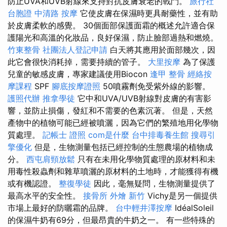
防止UVA和UVB射線來支持對抗皮膚衰老的戰鬥。
旅行社
台胞證
中清路 按摩
它使皮膚在保濕時更具耐藥性，並有助
於皮膚柔軟的感覺。 30個面部保護面霜的概述允許適合保
護陽光和高溫的化妝品，良好保濕，防止臉部過熱和燃燒。
竹東整骨
社團法人登記申請
白天將其應用於面部幾次，因
此它會很快消耗掉，需要持續的管子。
大里按摩
為了保護
兒童的敏感皮膚，專家建議使用Biocon
逢甲 整骨
經絡按
摩課程
SPF
腳底按摩證照
50噴霧劑免受紫外線的影響。
護照代辦
推拿學徒
它中和UVA/UVB射線對皮膚的有害影
響，並防止損傷，發紅和不需要的色素沉著。 但是，天然
產物中的植物可能已經被噴灑，因為它們的繁殖地用化學物
質處理。
記帳士 證照
com是什麼
台中排毒養生館
搜尋引
擎優化
但是，生物測量包括已經控制的生態農場的植物成
分。
西屯肩頸放鬆
只有在未用化學物質處理的原材料和未
用毒性殺蟲劑和雜草噴灑的原材料的土地時，才能獲得有機
或有機認證。
整復學徒
因此，毫無疑問，生物測量提供了
最高水平的安全性。
接骨所
外燴 新竹
Vichy是另一個提供
市場上最好的防曬霜的品牌。
台中輕井澤按摩
IdéalSoleil
的保濕牛奶有69分，但最昂貴的牛奶之一。 有一些特殊的