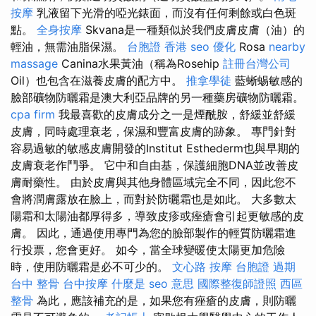
按摩
乳液留下光滑的啞光錶面，而沒有任何剩餘或白色斑
點。
全身按摩
Skvana是一種類似於我們皮膚皮膚（油）的
輕油，無需油脂保濕。
台胞證 香港
seo 優化
Rosa
nearby
massage
Canina水果黃油（稱為Rosehip
註冊台灣公司
Oil）也包含在滋養皮膚的配方中。
推拿學徒
藍蜥蜴敏感的
臉部礦物防曬霜是澳大利亞品牌的另一種藥房礦物防曬霜。
cpa firm
我最喜歡的皮膚成分之一是煙酰胺，舒緩並舒緩
皮膚，同時處理衰老，保濕和豐富皮膚的跡象。 專門針對
容易過敏的敏感皮膚開發的Institut Esthederm也與早期的
皮膚衰老作鬥爭。 它中和自由基，保護細胞DNA並改善皮
膚耐藥性。 由於皮膚與其他身體區域完全不同，因此您不
會將潤膚露放在臉上，而對於防曬霜也是如此。 大多數太
陽霜和太陽油都厚得多，導致皮疹或痤瘡會引起更敏感的皮
膚。 因此，通過使用專門為您的臉部製作的輕質防曬霜進
行投票，您會更好。 如今，當全球變暖使太陽更加危險
時，使用防曬霜是必不可少的。
文心路 按摩
台胞證 過期
台中 整骨
台中按摩
什麼是
seo 意思
國際整復師證照
西區
整骨
為此，應該補充的是，如果您有痤瘡的皮膚，則防曬