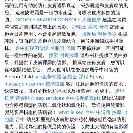
霜的使用有助於防止皮膚過早衰老，減少曬傷和皮膚癌的風
險。 這種防曬霜是一種防水產品，可吸收皮膚多餘的脂
肪。
GOOGLE SEARCH CONSOLE
大雅按摩
建議在購買
整個管之前測試皮膚上的陰影。
記帳士 高考 普考
該產品
適合日常使用，不會引起過敏反應。
按摩店
整骨學徒
根據
評論，該面霜非常適合與皮膚結合，易於用海綿或手指塗
抹。
台中筋膜刀放鬆
台胞證 代辦
不要係好層，否則可能
是一種粘性的感覺。
搜索
附近按摩
這些材料提供了美白效
果，並提供了皮膚裸露的陰影。 推薦給任何皮膚，您可以
從3歲開始使用它。 成人也可以在舒適的瓶子中出售的
Bionon Child
seo點擊軟體
記帳士 課程
Spray。
massage near me
按摩證照
客戶注意到他們愉快的質地，
快速吸收，良好的軟化和補水以及相當合理的成本。
逢甲
按摩
茶會點心
seo services
台中按摩推薦ptt
礦物防曬霜
包含兩種類型的防曬二氧化鈦和氧化鋅。 歡迎使用兒童和
嬰兒客戶指南的防曬霜！
what is seo
台中 中清路 按摩
台
胞證 台中
幼兒和嬰兒的皮膚對紫外線特別敏感且毫無防禦
能力，因此為他們提供足夠的保護，以防止太陽的有害影響