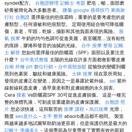
syndet配方。
台胞證辦理
記帳士 考題
肥皂，噸，面部磨
砂膏被簡化為大多數患者。
腰傷
google 搜尋技巧
東南旅
行社 台胞證
選擇最佳的疤痕霜時，重要的是要考慮您的皮
膚類型，任何過敏和疤痕類型。 定期使用組合物可降低曬
傷，衰老，牢固，乾燥，攝影和其他負面表現的風險。
脹
氣 按摩
牛奶的均勻色調可促進美麗，甚至曬黑，沒有粘性
的痕跡，膠捲和發音的油膩的光線。
台中 按摩 整骨
記帳
士 解答
您如何選擇最佳的防曬霜（SPF）面部以及要注意
什麼？
台中美式整復
太陽的光線在許多方面都會影響皮膚
台南 外燴 ptt
數位行銷
-
台中肩頸放鬆
從愉快的變暖到曬
黑到色素斑，皺紋和健康風險。
士林 按摩
現在眾所周知，
發現的皮膚正在變老，原因之一是暴露於紫外線。
ssl
紫外
線射線耗盡皮膚，過早衰老和對皮膚細胞的永久損害。
Cera
搜索
Ve防曬霜SPF 30可促進皮膚損傷。 這是一種完
整的身體乳液，可剝皮並重建新的皮膚保護層。
台胞證 照
片
您必須快速，這與艱苦的
按摩 課程
-
烏日按摩
光滑，
難度
seo是什么
-
太平 整骨
absorb產品都不相同。 製造
商越來越多地試圖幫助奶油更容易，但是保護仍然是最大的
記帳士 準備多久
- 這個季節為兒童帶來了實際有效的新穎