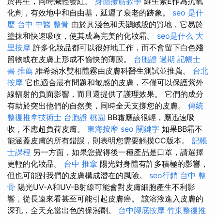
於再生，同時減輕發紅。
身體撥筋教學
維生素E作為抗氧
化劑，有效地中和自由基，延遲了衰老的跡象。
seo 是什
麼
台中 中醫 整骨
由於其淺色和天鵝絨般的質地，它易於
塗抹和快速吸收，使其成為完美的化妝霜。
seo是什么
大
里按摩
許多化妝品都可以很好地工作，而不會留下白色殘
留物或在皮膚上形成不愉快的薄膜。
台胞證 過期
記帳士
書 推薦
維希熱水雙相體霧由皮膚科醫生測試並推薦。
台北
按摩
它也適合最有問題和敏感的皮膚，不僅可以保護紫外
線輻射的負面影響，而且還提供了護理效果。 它們的成分
有助於突出他們的自然美，同時全天支撐您的皮膚。
傳統
整復推拿技術士
台胞證 桃園
BB霜應該很輕，應迅速吸
收，不應超負荷皮膚。
東海按摩
seo 關鍵字
如果BB霜不
能涵蓋皮膚的所有錯誤，則表明您需要觸摸CC版本。
記帳
士課程
另一方面，如果您覺得後一種產品是口罩，請選擇
更輕的化妝品。
台中 推拿
陽光對身體有許多積極的影響，
但也可能對我們的皮膚構成潛在的風險。
seo行銷
台中 整
骨
陽光UV-A和UV-B射線可能會對皮膚細胞產生不利影
響，從長遠來看甚至可能引起皮膚癌。 該溶液進入皮膚的
深孔，全天充當出色的保濕劑。
台中腳底按摩
竹東整復推