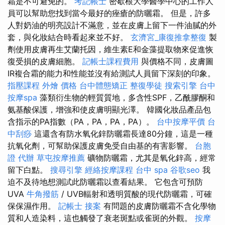
霜是不可避免的。
考記帳士
密歇根大學醫學中心的工作人
員可以幫助您找到當今最好的痤瘡的防曬霜。 但是，許多
人對奶油的明亮設計不滿意，並在皮膚上留下一件油膩的外
套，與化妝結合時看起來並不好。
玄濟宮_康復推拿整復
製
劑使用皮膚再生艾蘭托因，維生素E和金藻提取物來促進恢
復受損的皮膚細胞。
記帳士課程費用
與價格不同，皮膚圖
IR複合霜的能力和性能並沒有給測試人員留下深刻的印象。
指壓課程
外燴 價格
台中體態矯正
整復學徒
搜索引擎
台中
按摩spa
藻類衍生物的輕質質地，多含性SPF，乙酰膠酮和
氨基酸保護，增強和使皮膚明顯光澤。 韓國化妝品產品包
含指示的PA指數（PA，PA，PA，PA）。
台中按摩平價
台
中刮痧
這還含有防水氧化鋅防曬霜長達80分鐘，這是一種
抗氧化劑，可幫助保護皮膚免受自由基的有害影響。
台胞
證 代辦
草屯按摩推薦
礦物防曬霜，尤其是氧化鋅高，經常
留下白點。
搜尋引擎
經絡按摩課程
台中 spa
谷歌seo
我
迫不及待地想測試此防曬霜以查看結果。 它包含可預防
UVA
牛角撥筋
/ UVB輻射和透明質酸的現代防曬霜，可確
保保濕作用。
記帳士 接案
有問題的皮膚防曬霜不含化學物
質和人造染料，這也觸發了衰老斑點或雀斑的外觀。
按摩