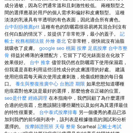
成分過敏，因為它們通常溫和且刺激性較低。 兩種類型之
間的選擇應基於用戶的個人需求和偏好和皮膚類型。 這種
淡淡的乳液具有半透明的有色表面，因此適合所有膚色。
台中刮痧推薦ptt
這種有色的防曬霜很容易將其混合到沒有
任何白點的情況下，並提供了非常乾淨，最小的蓋子。
記
帳士 稅務相關法規
外燴 臺北
它非常輕，很快就沒有油脂
就吸收了皮膚。
google seo
桃園 按摩
足底按摩
台中市整
骨
得益於稀薄的液體配方，它留下了啞光錶面並在化妝下
效果很好。
台中 推拿
儘管我仍然在防曬霜下使用保濕霜，
但我還是喜歡利用這些活性成分的皮膚護理的好處。 建議
使用疤痕霜每天兩次使用皮膚刺激，燒傷或輕微的每日傷
口。
養生與整復推廣中心
台胞證 期限
如果您想知道哪種
疤痕霜對他來說是最好的選擇，那麼他會在正確的位置。
seo是什麼
經絡調理
在本指南中，我們回顧了為什麼選擇
合適的疤痕霜，您應該關注哪些屬性以及如何為其選擇最佳
的特性很重要。
台中泰式按摩排毒
另一個優秀的產品已添
加到我們的前5個列表中，該列表是根據徹底的測試和分析
選擇的。
按摩師證照班
天母 整骨
Scarheal
記帳士考試