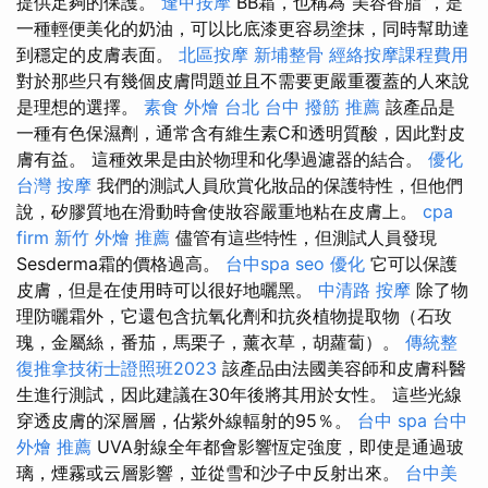
提供足夠的保護。
逢甲按摩
BB霜，也稱為“美容香脂”，是
一種輕便美化的奶油，可以比底漆更容易塗抹，同時幫助達
到穩定的皮膚表面。
北區按摩
新埔整骨
經絡按摩課程費用
對於那些只有幾個皮膚問題並且不需要更嚴重覆蓋的人來說
是理想的選擇。
素食 外燴 台北
台中 撥筋 推薦
該產品是
一種有色保濕劑，通常含有維生素C和透明質酸，因此對皮
膚有益。 這種效果是由於物理和化學過濾器的結合。
優化
台灣 按摩
我們的測試人員欣賞化妝品的保護特性，但他們
說，矽膠質地在滑動時會使妝容嚴重地粘在皮膚上。
cpa
firm
新竹 外燴 推薦
儘管有這些特性，但測試人員發現
Sesderma霜的價格過高。
台中spa
seo 優化
它可以保護
皮膚，但是在使用時可以很好地曬黑。
中清路 按摩
除了物
理防曬霜外，它還包含抗氧化劑和抗炎植物提取物（石玫
瑰，金屬絲，番茄，馬栗子，薰衣草，胡蘿蔔）。
傳統整
復推拿技術士證照班2023
該產品由法國美容師和皮膚科醫
生進行測試，因此建議在30年後將其用於女性。 這些光線
穿透皮膚的深層層，佔紫外線輻射的95％。
台中 spa
台中
外燴 推薦
UVA射線全年都會影響恆定強度，即使是通過玻
璃，煙霧或云層影響，並從雪和沙子中反射出來。
台中美