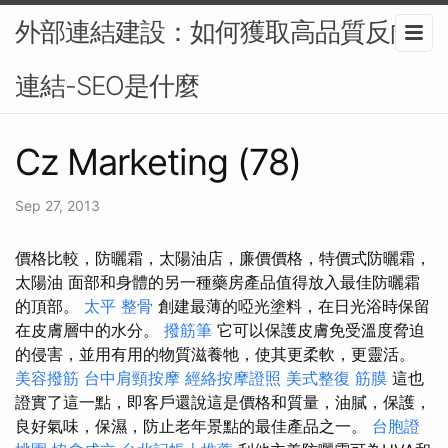
外部連結建設：如何獲取高品質反向
連結-SEO是什麼
Cz Marketing (78)
Sep 27, 2013
價格比較，防曬霜，太陽油店，廉價價格，特價式防曬霜，
太陽油 面部和身體的另一種藥房產品值得放入最佳防曬霜
的頂部。
太平 整骨
創建最薄的啞光塗料，在日光浴時保留
在皮膚層中的水分。
撥筋筆
它可以保護皮膚免受溫度脅迫
的侵害，並用有用的物質滋養牠，使其更柔軟，更靈活。
美容撥筋
台中肩頸按摩
經絡按摩證照
美式整復 筋膜
這也
證實了這一點，即客戶還說這是價格和質量，油膩，保護，
良好氣味，保濕，防止老年景點的最佳產品之一。
台胞證