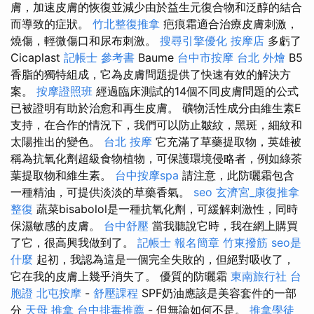
膚，加速皮膚的恢復並減少由於益生元復合物和泛醇的結合
而導致的症狀。
竹北整復推拿
疤痕霜適合治療皮膚刺激，
燒傷，輕微傷口和尿布刺激。
搜尋引擎優化
按摩店
多虧了
Cicaplast
記帳士 參考書
Baume
台中市按摩
台北 外燴
B5
香脂的獨特組成，它為皮膚問題提供了快速有效的解決方
案。
按摩證照班
經過臨床測試的14個不同皮膚問題的公式
已被證明有助於治愈和再生皮膚。 礦物活性成分由維生素E
支持，在合作的情況下，我們可以防止皺紋，黑斑，細紋和
太陽推出的變色。
台北 按摩
它充滿了草藥提取物，英雄被
稱為抗氧化劑超級食物植物，可保護環境侵略者，例如綠茶
葉提取物和維生素。
台中按摩spa
請注意，此防曬霜包含
一種精油，可提供淡淡的草藥香氣。
seo
玄濟宮_康復推拿
整復
蔬菜bisabolol是一種抗氧化劑，可緩解刺激性，同時
保濕敏感的皮膚。
台中舒壓
當我聽說它時，我在網上購買
了它，很高興我做到了。
記帳士 報名簡章
竹東撥筋
seo是
什麼
起初，我認為這是一個完全失敗的，但絕對吸收了，
它在我的皮膚上幾乎消失了。 優質的防曬霜
東南旅行社 台
胞證
北屯按摩
-
舒壓課程
SPF奶油應該是美容套件的一部
分
天母 推拿
台中排毒推薦
- 但無論如何不是。
推拿學徒