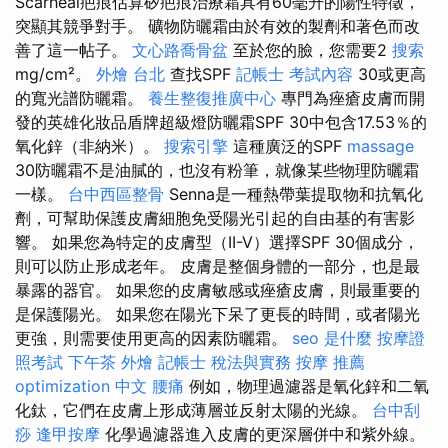
Scarheal疤痕估算矽疤痕治療霜具有60毫升的陽性特徵，
突顯其競爭對手。 礦物防曬霜由於有效的製劑和著色而改
善了這一帖子。
文心路喬骨盆
至於您的臉，您需要2
搜索
mg/cm²。
外燴 台北
查找SPF
記帳士 考試內容
30或更高
的寬光譜防曬霜。
養生整復推廣中心
專門為痤瘡皮膚而開
發的英雄化妝品盾牌超級燈防曬霜SPF 30中包含17.53％的
氧化鋅（非納米）。
搜索引擎
這種廣泛的SPF
massage
30防曬霜不是油膩的，也沒有粉筆，就像某些物理防曬霜
一樣。
台中西區整骨
Senna是一種熱帶葉提取物和抗氧化
劑，可幫助保護皮膚細胞免受陽光引起的自由基的有害影
響。 如果您為特定的皮膚型（II-V）選擇SPF 30個成分，
則可以防止形成老年。 皮膚是整個身體的一部分，也是最
暴露的器官。 如果您的皮膚敏感或痤瘡皮膚，則最重要的
是保護陽光。 如果您在陽光下呆了更長的時間，或者陽光
更強，則需要使用更高的因素防曬霜。
seo 是什麼
按摩證
照考試
下午茶 外燴
記帳士 稅法與實務
按摩 推薦
optimization 中文
腰痛
例如，物理過濾器是氧化鋅和二氧
化鈦，它們在皮膚上形成薄層並反射太陽的光線。
台中刮
痧
逢甲按摩
化學過濾器進入皮膚的更深層併中和紫外線。