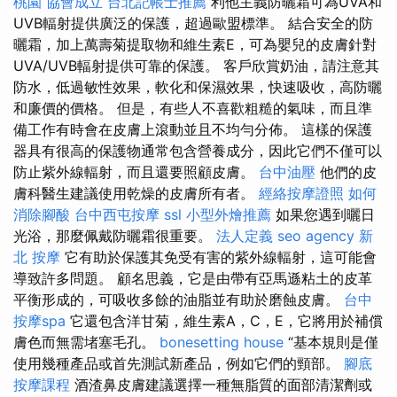
桃園
協會成立
台北記帳士推薦
利他主義防曬霜可為UVA和
UVB輻射提供廣泛的保護，超過歐盟標準。 結合安全的防
曬霜，加上萬壽菊提取物和維生素E，可為嬰兒的皮膚針對
UVA/UVB輻射提供可靠的保護。 客戶欣賞奶油，請注意其
防水，低過敏性效果，軟化和保濕效果，快速吸收，高防曬
和廉價的價格。 但是，有些人不喜歡粗糙的氣味，而且準
備工作有時會在皮膚上滾動並且不均勻分佈。 這樣的保護
器具有很高的保護物通常包含營養成分，因此它們不僅可以
防止紫外線輻射，而且還要照顧皮膚。
台中油壓
他們的皮
膚科醫生建議使用乾燥的皮膚所有者。
經絡按摩證照
如何
消除腳酸
台中西屯按摩
ssl
小型外燴推薦
如果您遇到曬日
光浴，那麼佩戴防曬霜很重要。
法人定義
seo agency
新
北 按摩
它有助於保護其免受有害的紫外線輻射，這可能會
導致許多問題。 顧名思義，它是由帶有亞馬遜粘土的皮革
平衡形成的，可吸收多餘的油脂並有助於磨蝕皮膚。
台中
按摩spa
它還包含洋甘菊，維生素A，C，E，它將用於補償
膚色而無需堵塞毛孔。
bonesetting house
“基本規則是僅
使用幾種產品或首先測試新產品，例如它們的頸部。
腳底
按摩課程
酒渣鼻皮膚建議選擇一種無脂質的面部清潔劑或