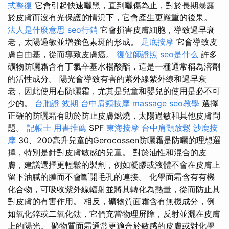
式整復
它會引起快速曬黑，直到曬傷為止，對於長期暴露
於皮膚而沒有光保護的情況下，它會產生更嚴重的後果。
法人是什麼意思
seo行銷
它會損害皮膚細胞，導致過早衰
老，太陽過敏並增強色素斑的形成。
足底按摩
它會導致皮
膚自由基，從而導致皮膚癌。
復健師證照
seo是什么
許多
礦物防曬霜含有丁氯辛基水楊酸酯，這是一種通常稱為溶劑
的活性成分。 陽光會導致有害的紫外線紫外線和過早衰
老，因此使用右防曬霜，尤其是兒童和嬰兒的使用是必不可
少的。
台胞證 效期
台中肩頸按摩
massage
seo教學
選擇
正確的防曬霜有助於防止皮膚燃燒，太陽過敏和其他皮膚問
題。
記帳士 用書推薦
SPF
東海按摩
台中肩頸放鬆
沙鹿按
摩
30、200毫升兒童的Gerocossen防曬霜是防曬的理想選
擇，特別是針對皮膚敏感的兒童。 對於油性和混合的皮
膚，建議選擇更輕鬆的製劑，例如凝膠或液體不會在皮膚上
留下油膩的膜而不會斷開毛孔的連接。 化學面霜含有有機
化合物，可吸收紫外線輻射並將其轉化為熱量，從而防止其
對皮膚的有害作用。 相反，礦物質面霜含有無機成分，例
如氧化鋅或二氧化鈦，它們充當物理屏障，反射並灑在皮膚
上的陽光。 礦物質面霜通常更適合於敏感的皮膚或對化學