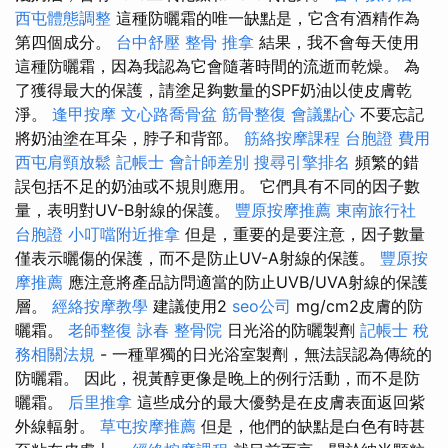
西屯體態調整
這種防曬霜的唯一缺點是，它含有酒精作為
第四個成分。
台中舒壓
整骨 推拿
結果，我不會每天使用
這種防曬霜，因為我認為它會隨著時間的流逝而乾燥。 為
了獲得最大的保護，請塗足夠數量的SPF奶油以使皮膚乾
淨。
逢甲按摩
文心路喬骨盆
筋骨整復
會議點心
不要忘記
將奶油塗在耳朵，脖子和背部。
筋絡按摩課程
台胞證 費用
西屯肩頸放鬆
記帳士 會計師差別
搜尋引擎排名
頻繁的錯
誤包括不足的奶油或不規則應用。 它們具有不同的因子數
量，表明對UV-B射線的保護。
豐原按摩推薦
東南旅行社
台胞證
小叮噹附近推拿
但是，重要的是要注意，因子數量
僅表示曬傷的保護，而不是防止UV-A射線的保護。
豐原按
摩推薦
應注意將產品訪問適當的防止UVB/UVA射線的保護
層。
經絡按摩教學
建議使用2
seo公司
mg/cm2皮膚的防
曬霜。
老師整復 詠春
整骨院
日光浴的防曬製劑
記帳士 稅
務相關法規
- 一種單獨的日光浴室製劑，無法誤認為傳統的
防曬霜。 因此，視黃醇更像是晚上的例行活動，而不是防
曬霜。
后里推拿
這些成分的最大優勢是在皮膚表面返回紫
外線輻射。
草屯按摩推薦
但是，他們的缺點是白色有時甚