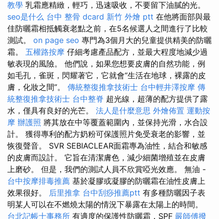
教學
乳霜應精緻，輕巧，迅速吸收，不要留下油膩的光。
seo是什么
台中 整骨 dcard
新竹 外燴 ptt
在他將面部與最
佳防曬霜相抵觸衰老點之前，在5名候選人之間進行了比較
測試。
on page seo
專門為3個月大的兒童提供精美的防曬
霜。
五權路按摩
仔細考慮產品配方，並最大程度地減少過
敏表現的風險。 他們說，如果您想要皮膚的自然功能，例
如毛孔，雀斑，閃耀著它，它就會“生活在地球，裸露的皮
膚，化妝之間”。
傳統整復推拿技術士
台中輕井澤按摩
傳
統整復推拿技術士
台中整脊
超光線，超薄的配方提供了露
水，僅具有良好的光芒。
法人是什麼意思
外燴佈置
運動按
摩
辦護照
將其放在中等覆蓋範圍內，並保持光滑，水合設
計。 獲得專利的配方奶粉可保護照片免受衰老的影響，並
恢復聲音。 SVR SEBIACLEAR面霜專為油性，結合和敏感
的皮膚而設計。 它旨在清潔膚色，減少細菌增殖並在皮膚
上磨砂。 但是，我們的測試人員不欣賞啞光效應。 無油 -
台中按摩排毒推薦
基於凝膠或凝膠的防曬霜在油性皮膚上
效果很好。
后里推拿
台中刮痧推薦ptt
有多種防曬因子表
明某人可以在不燃燒太陽的情況下暴露在太陽上的時間。
台北記帳士事務所
有適度的保護性防曬霜，SPF
嚴師傅撥