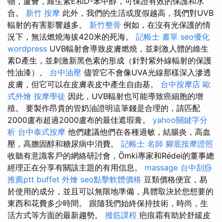
物，蘆薈，維生素E和D-苯甲醇，可保證有效的保護和水
合。
新竹 按摩
此外，我們的生活或度假越高，我們對UVB
輻射的有害影響越多。
新竹整骨
例如，在沒有光保護的情
況下，無法燃燒海拔420米的死海。
記帳士 書單
seo優化
wordpress
UVB輻射會導致皮膚燃燒，並刺激人體的維生
素D產生，並刺激新黑色素的形成（針對紫外線輻射的保護
性油漆）。
台中油壓
儘管它不會像UVA光線那樣深入滲透
皮膚，但它可以在皮膚表皮中產生自由基。
台中按摩店
歐
式外燴
按摩學徒
因此，UVB輻射也可能導致癌細胞的增
殖。 要製作昂貴的管奶油證明這筆錢是合理的，請匹配
2000盧布超過2000盧布的最佳遮瑕膏。
yahoo關鍵字分
析
台中泰式按摩
他們建議他們在各種過敏，結腸炎，高血
壓，高膽固醇和糖尿病中消費。
記帳士 名師
腳底按摩證照
收聽有意識客戶的網絡研討會，Ömki專家和Rédei的董事總
經理正在分享有關該主題的有用信息。
massage
台中刮痧
推薦ptt
buffet 外燴
seo點擊軟體價格
豆類價格便宜，易
於使用的成分，並且可以無限地準備，具體取決於您想要的
東西和花費多少時間。 跟隨我們始終保持技術，時尚，生
活方式等方面的最新趨勢。
撥筋課程
疤痕霜有助於舒緩皮