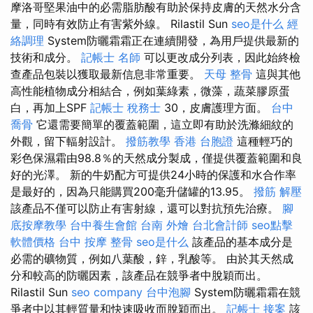
摩洛哥堅果油中的必需脂肪酸有助於保持皮膚的天然水分含
量，同時有效防止有害紫外線。 Rilastil Sun
seo是什么
經
絡調理
System防曬霜霜正在連續開發，為用戶提供最新的
技術和成分。
記帳士 名師
可以更改成分列表，因此始終檢
查產品包裝以獲取最新信息非常重要。
天母 整骨
這與其他
高性能植物成分相結合，例如葉綠素，微藻，蔬菜膠原蛋
白，再加上SPF
記帳士 稅務士
30，皮膚護理方面。
台中
喬骨
它還需要簡單的覆蓋範圍，這立即有助於洗滌細紋的
外觀，留下輻射設計。
撥筋教學
香港 台胞證
這種輕巧的
彩色保濕霜由98.8％的天然成分製成，僅提供覆蓋範圍和良
好的光澤。 新的牛奶配方可提供24小時的保護和水合作率
是最好的，因為只能購買200毫升儲罐的13.95。
撥筋 解壓
該產品不僅可以防止有害射線，還可以對抗預先治療。
腳
底按摩教學
台中養生會館
台南 外燴
台北會計師
seo點擊
軟體價格
台中 按摩 整骨
seo是什么
該產品的基本成分是
必需的礦物質，例如八葉酸，鋅，乳酸等。 由於其天然成
分和較高的防曬因素，該產品在競爭者中脫穎而出。
Rilastil Sun
seo company
台中泡腳
System防曬霜霜在競
爭者中以其輕質量和快速吸收而脫穎而出。
記帳士 接案
該