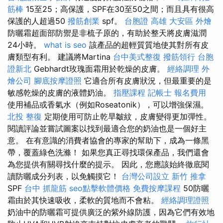
筋棒
15至25；高保護，SPF在30至50之間；而且具有很高
保護的人超過50
撥筋創業
spf。
台胞證 高雄
大安區 外燴
防曬霜超面部防禦是非梳子原的，有助於整天將皮膚滋潤
24小時。
what is seo
該產品的超輕質質地使其對所有皮
膚類型有利。 建議將Martina
台中美式整復
撥筋領行
台胞
證新北
Gebhardt玫瑰面霜用於乾燥的皮膚。
經絡調理
外
燴公司
腳底按摩證照
它適合所有皮膚狀況，但最重要的是
敏感乾燥的皮膚的液體奶油。
指壓課程
記帳士 報名費用
使用補品或香氣水（例如Roseatonik），可以增強保濕。
北投 整復
定期使用可防止乾旱皺紋，皮膚變得更加彈性。
閱讀評論並嘗試圖案以找到最適合您的奶油也是一個好主
意。 在有意識的消費者協會的專家的幫助下，成為一條黑
帶，覆蓋綠色洗滌！ 如果您真正尋找環保產品，我們還會
為您提供有關尋找什麼的提示。 因此，您應該始終徹底閱
讀防曬成分列表，以免觸摸它！
台灣公司設立
新竹 推拿
SPF
台中 抓龍筋
seo點擊軟體價格
免費按摩課程
50防曬
霜由於其快速吸收，柔軟的質地而不會粘。
經絡調理證照
奶油中的防曬霜可提供廣泛的紫外線防護，因為它們有效地